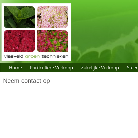
Home
Particuliere Verkoop
Zakelijke Verkoop
Sfeer
Neem contact op