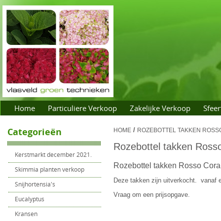
Home
Particuliere Verkoop
Zakelijke Verkoop
Sfeer
Categorieën
/
HOME
ROZEBOTTEL TAKKEN ROSS
Rozebottel takken Rosso
Kerstmarkt december 2021.
Rozebottel takken Rosso Coral
Skimmia planten verkoop
Deze takken zijn uitverkocht. vanaf 
Snijhortensia's
Vraag om een prijsopgave.
Eucalyptus
Kransen