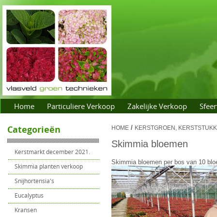
Home
Particuliere Verkoop
Zakelijke Verkoop
Sfeer
Categorieën
/
HOME
KERSTGROEN, KERSTSTUKKE
Skimmia bloemen
Kerstmarkt december 2021.
Skimmia bloemen per bos van 10 blo
Skimmia planten verkoop
Snijhortensia's
Eucalyptus
Kransen