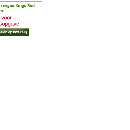
rangea Kings Red
cm
 voor
jsopgave