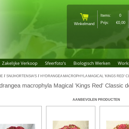
Items: 0
Prijs:
€0,00
Winkelmand
Zakelijke Verkoop
Sfeerfoto’s
Biologisch Werken
Work
/
/
ME
SNIJHORTENSIA'S
HYDRANGEA MACROPHYLA MAGICAL 'KINGS RED' 
drangea macrophyla Magical 'Kings Red' Classic d
AANBEVOLEN PRODUCTEN