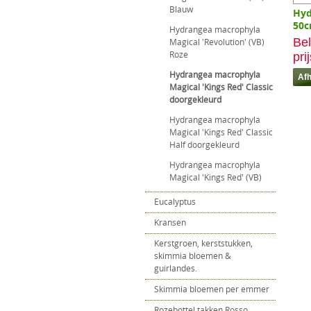
Blauw
Hyd
50
Hydrangea macrophyla
Bel
Magical 'Revolution' (VB)
Roze
pri
Hydrangea macrophyla
Magical 'Kings Red' Classic
doorgekleurd
Hydrangea macrophyla
Magical 'Kings Red' Classic
Half doorgekleurd
Hydrangea macrophyla
Magical 'Kings Red' (VB)
Eucalyptus
Kransen
Kerstgroen, kerststukken,
skimmia bloemen &
guirlandes.
Skimmia bloemen per emmer
Rozebottel takken Rosso