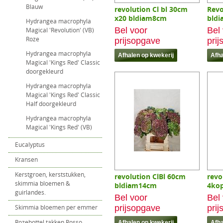
Blauw
revolution Cl bl 30cm
Revo
x20 bldiam8cm
bld
Hydrangea macrophyla
Bel voor
Bel
Magical 'Revolution' (VB)
Roze
prijsopgave
pri
Hydrangea macrophyla
Magical 'Kings Red' Classic
doorgekleurd
Hydrangea macrophyla
Magical 'Kings Red' Classic
Half doorgekleurd
Hydrangea macrophyla
Magical 'Kings Red' (VB)
Eucalyptus
Kransen
Kerstgroen, kerststukken,
revolution ClBl 60cm
revo
skimmia bloemen &
bldiam14cm
4ko
guirlandes.
Bel voor
Bel
Skimmia bloemen per emmer
prijsopgave
pri
Rozebottel takken Rosso