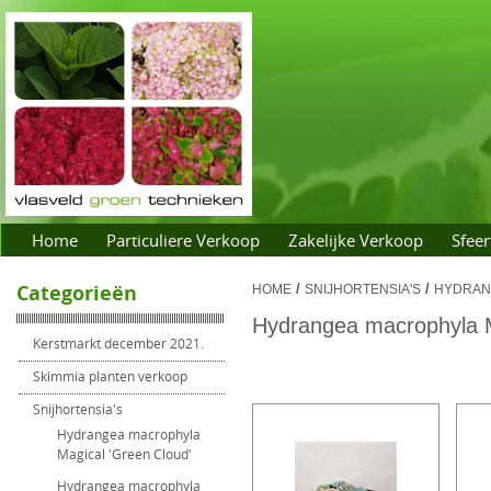
Home
Particuliere Verkoop
Zakelijke Verkoop
Sfeer
Categorieën
/
/
HOME
SNIJHORTENSIA'S
HYDRANG
Hydrangea macrophyla Ma
Kerstmarkt december 2021.
Skimmia planten verkoop
Snijhortensia's
Hydrangea macrophyla
Magical 'Green Cloud'
Hydrangea macrophyla